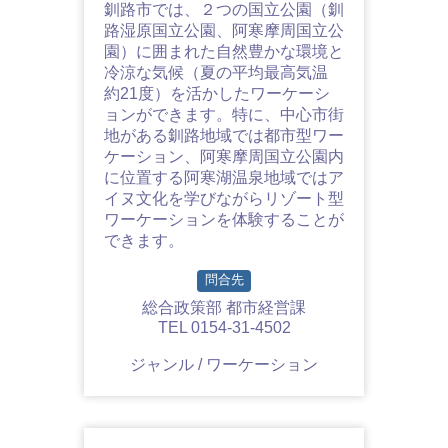
釧路市では、２つの国立公園（釧
路湿原国立公園、阿寒摩周国立公
園）に囲まれた自然豊かな環境と
冷涼な気候（夏の平均最高気温
約21度）を活かしたワーケーシ
ョンができます。特に、中心市街
地がある釧路地域では都市型ワー
ケーション、阿寒摩周国立公園内
に位置する阿寒湖温泉地域ではア
イヌ文化を学びながらリゾート型
ワーケーションを体験することが
できます。
問合先
総合政策部 都市経営課
TEL 0154-31-4502
ジャンル / ワーケーション