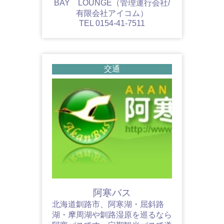
BAY LOUNGE（管理運行会社/
有限会社アイコム）
TEL 0154-41-7511
交通
阿寒バス
北海道釧路市、阿寒湖・屈斜路
湖・摩周湖や釧路湿原を巡るなら