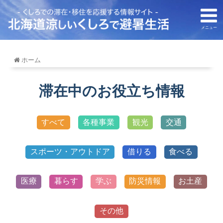
メニュー
ホーム
滞在中のお役立ち情報
すべて
各種事業
観光
交通
スポーツ・アウトドア
借りる
食べる
医療
暮らす
学ぶ
防災情報
お土産
その他