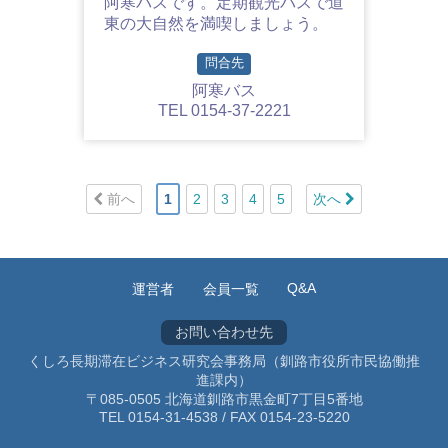
阿寒バスです。定期観光バスで道
東の大自然を満喫しましょう。
問合先
阿寒バス
TEL 0154-37-2221
前へ
1
2
3
4
5
次へ
Q&A
運営者
会員一覧
お問い合わせ先
くしろ長期滞在ビジネス研究会事務局（釧路市役所市民協働推
進課内）
〒085-0505 北海道釧路市黒金町7丁目5番地
TEL 0154-31-4538 / FAX 0154-23-5220