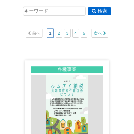
検索
前へ
1
2
3
4
5
次へ
各種事業