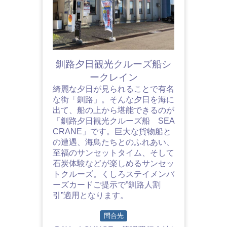
釧路夕日観光クルーズ船シ
ークレイン
綺麗な夕日が見られることで有名
な街「釧路」。そんな夕日を海に
出て、船の上から堪能できるのが
「釧路夕日観光クルーズ船 SEA
CRANE」です。巨大な貨物船と
の遭遇、海鳥たちとのふれあい、
至福のサンセットタイム、そして
石炭体験などが楽しめるサンセッ
トクルーズ。くしろステイメンバ
ーズカードご提示で”釧路人割
引”適用となります。
問合先