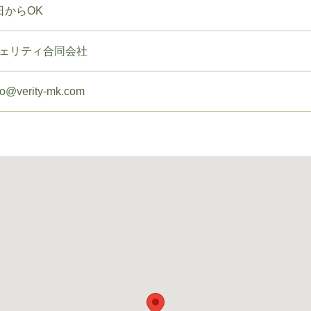
日からOK
ェリティ合同会社
fo@verity-mk.com