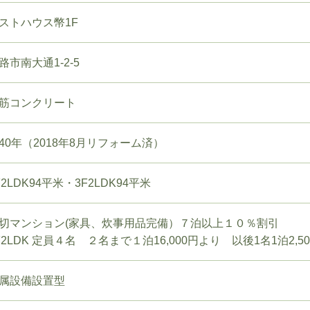
ストハウス幣1F
路市南大通1-2-5
筋コンクリート
40年（2018年8月リフォーム済）
F2LDK94平米・3F2LDK94平米
切マンション(家具、炊事用品完備）７泊以上１０％割引
F2LDK 定員４名 ２名まで１泊16,000円より 以後1名1泊2,5
属設備設置型