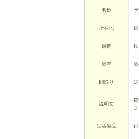
名称
ゲ
所在地
釧
構造
鉄
築年
築
間取り
1
貸
説明文
1
生活備品
付