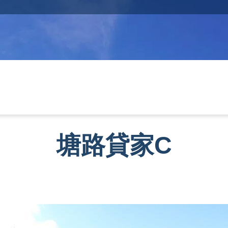
塘路貸家C