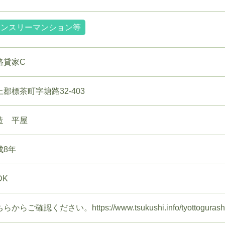
マンスリーマンション等
路貸家C
上郡標茶町字塘路32-403
造 平屋
成8年
DK
らからご確認ください。https://www.tsukushi.info/tyottogurashiin