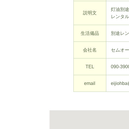
灯油別
説明文
レンタ
生活備品
別途レ
会社名
セムオ
TEL
090-390
email
eijiohba