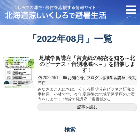
メニュー
「
2022年08月
」
一覧
地域学習講座「富貴紙の秘密を知る～北
のビーナス・音別地域へ～」を開催しま
す！
2022/8/1
お知らせ
,
ブログ
,
地域学習講座
,
長期
滞在
みなさまこんにちは。くしろ長期滞在ビジネス研究会
事務局 小林です。今年度最後の地域学習講座のご案
内をします！ 地域学習講座「富貴紙の...
記事を読む
検索