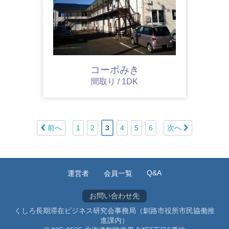
コーポみき
間取り / 1DK
前へ
1
2
3
4
5
6
次へ
Q&A
運営者
会員一覧
お問い合わせ先
くしろ長期滞在ビジネス研究会事務局（釧路市役所市民協働推
進課内）