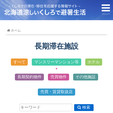
メニュー
ホーム
長期滞在施設
すべて
マンスリーマンション等
ホテル
長期契約物件
売買物件
その他施設
売買・賃貸取扱店
検索