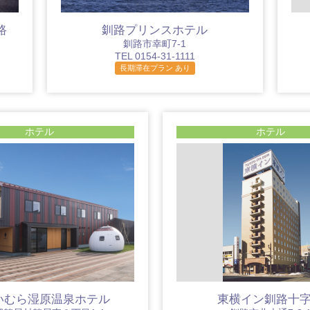
路
釧路プリンスホテル
釧路市幸町7-1
TEL 0154-31-1111
長期滞在プラン あり
ホテル
ホテル
いむら湿原温泉ホテル
東横イン釧路十