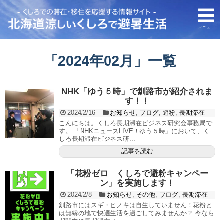
メニュー
「
2024年02月
」
一覧
NHK「ゆう５時」で釧路市が紹介されま
す！！
2024/2/16
お知らせ
,
ブログ
,
避粉
,
長期滞在
こんにちは。くしろ長期滞在ビジネス研究会事務局で
す。 「NHKニュースLIVE！ゆう５時」において、く
しろ長期滞在ビジネス研...
記事を読む
「花粉ゼロ くしろで避粉キャンペー
ン」を実施します！
2024/2/8
お知らせ
,
その他
,
ブログ
,
長期滞在
釧路市にはスギ・ヒノキは自生していません！花粉と
は無縁の地で快適生活を過ごしてみませんか？ 今なら