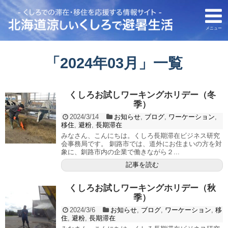
メニュー
「
2024年03月
」
一覧
くしろお試しワーキングホリデー（冬
季）
2024/3/14
お知らせ
,
ブログ
,
ワーケーション
,
移住
,
避粉
,
長期滞在
みなさん、こんにちは。くしろ長期滞在ビジネス研究
会事務局です。 釧路市では、道外にお住まいの方を対
象に、釧路市内の企業で働きながら２...
記事を読む
くしろお試しワーキングホリデー（秋
季）
2024/3/6
お知らせ
,
ブログ
,
ワーケーション
,
移
住
,
避粉
,
長期滞在