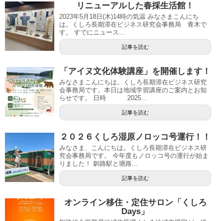
リニューアルした春採生活館！
2023年5月18日(木)14時の気温 みなさまこんにち
は。くしろ長期滞在ビジネス研究会事務局 青木で
す。 すでにニュース...
記事を読む
「アイヌ文化体験講座」を開催します！
みなさまこんにちは。くしろ長期滞在ビジネス研究
会事務局です。本日は地域学習講座のご案内とお知
らせです。 日時 2025...
記事を読む
２０２６くしろ湿原ノロッコ号運行！！
みなさま、こんにちは。くしろ長期滞在ビジネス研
究会事務局です。 今年度もノロッコ号の運行が始ま
りました！ 釧路駅と塘路...
記事を読む
オンライン移住・定住サロン「くしろ
Days」