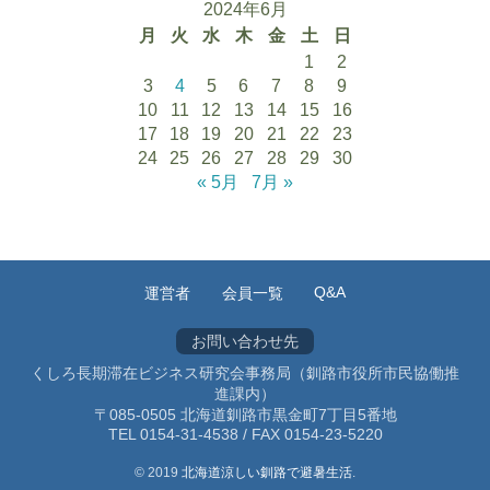
2024年6月
月
火
水
木
金
土
日
1
2
3
4
5
6
7
8
9
10
11
12
13
14
15
16
17
18
19
20
21
22
23
24
25
26
27
28
29
30
« 5月
7月 »
Q&A
運営者
会員一覧
お問い合わせ先
くしろ長期滞在ビジネス研究会事務局（釧路市役所市民協働推
進課内）
〒085-0505 北海道釧路市黒金町7丁目5番地
TEL 0154-31-4538 / FAX 0154-23-5220
© 2019
北海道涼しい釧路で避暑生活
.