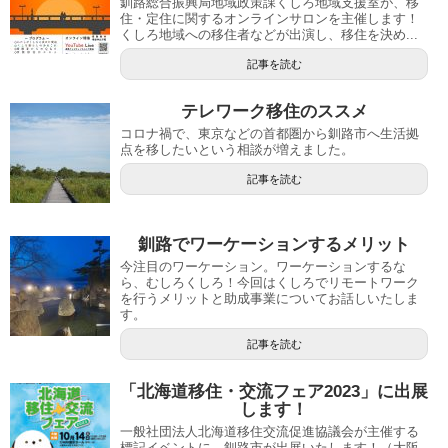
釧路総合振興局地域政策課くしろ地域支援室が、移
住・定住に関するオンラインサロンを主催します！
くしろ地域への移住者などが出演し、移住を決め...
記事を読む
テレワーク移住のススメ
コロナ禍で、東京などの首都圏から釧路市へ生活拠
点を移したいという相談が増えました。
記事を読む
釧路でワーケーションするメリット
今注目のワーケーション。ワーケーションするな
ら、むしろくしろ！今回はくしろでリモートワーク
を行うメリットと助成事業についてお話しいたしま
す。
記事を読む
「北海道移住・交流フェア2023」に出展
します！
一般社団法人北海道移住交流促進協議会が主催する
標記イベントに、釧路市が出展いたします！（大阪