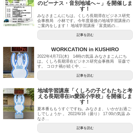
のビーナス・音別地域へ～」を開催しま
す！
みなさまこんにちは。くしろ長期滞在ビジネス研究
会事務局 小林です。今年度最後の地域学習講座の
ご案内をします！ 地域学習講座「富貴紙の...
記事を読む
WORKCATION in KUSHIRO
2022年4月7日(木) 14時の気温 みなさまこんにち
は。くしろ長期滞在ビジネス研究会事務局 笹森で
す。 コロナ禍が続く中、...
記事を読む
地域学習講座「くしろの子どもたちと考
える長期滞在in愛国小学校」を開催しま
す！
夏本番ももうすぐですね。みなさま、 いかがお過ご
しでしょうか 。 2022/6/16（曇り） 17:00の気温 み
なさ...
記事を読む