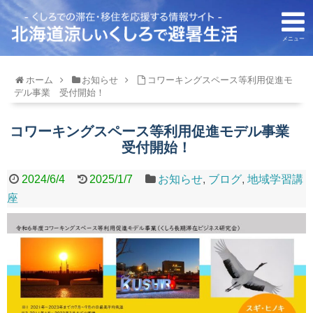
メニュー
ホーム
お知らせ
コワーキングスペース等利用促進モ
デル事業 受付開始！
コワーキングスペース等利用促進モデル事業
受付開始！
2024/6/4
2025/1/7
お知らせ
,
ブログ
,
地域学習講
座