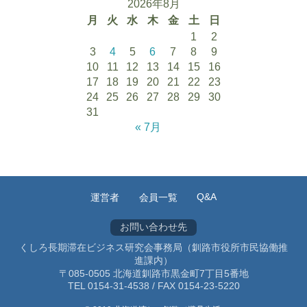
2026年8月
月
火
水
木
金
土
日
1
2
3
4
5
6
7
8
9
10
11
12
13
14
15
16
17
18
19
20
21
22
23
24
25
26
27
28
29
30
31
« 7月
Q&A
運営者
会員一覧
お問い合わせ先
くしろ長期滞在ビジネス研究会事務局（釧路市役所市民協働推
進課内）
〒085-0505 北海道釧路市黒金町7丁目5番地
TEL 0154-31-4538 / FAX 0154-23-5220