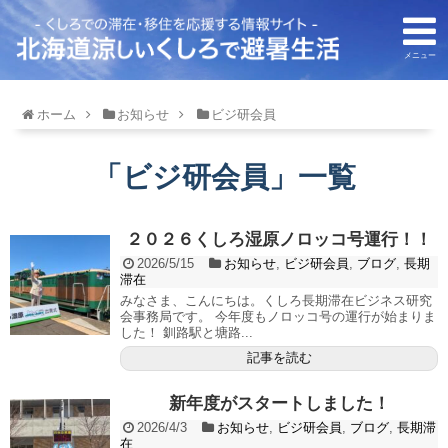
メニュー
ホーム
お知らせ
ビジ研会員
「
ビジ研会員
」
一覧
２０２６くしろ湿原ノロッコ号運行！！
2026/5/15
お知らせ
,
ビジ研会員
,
ブログ
,
長期
滞在
みなさま、こんにちは。くしろ長期滞在ビジネス研究
会事務局です。 今年度もノロッコ号の運行が始まりま
した！ 釧路駅と塘路...
記事を読む
新年度がスタートしました！
2026/4/3
お知らせ
,
ビジ研会員
,
ブログ
,
長期滞
在