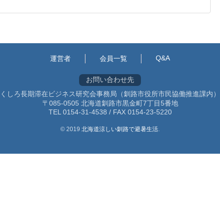
Q&A
運営者
会員一覧
お問い合わせ先
くしろ長期滞在ビジネス研究会事務局（釧路市役所市民協働推進課内）
〒085-0505 北海道釧路市黒金町7丁目5番地
TEL 0154-31-4538 / FAX 0154-23-5220
© 2019
北海道涼しい釧路で避暑生活
.