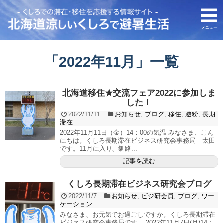
メニュー
「
2022年11月
」
一覧
北海道移住★交流フェア2022に参加しま
した！
2022/11/11
お知らせ
,
ブログ
,
移住
,
避粉
,
長期
滞在
2022年11月11日（金）14：00の気温 みなさま、こん
にちは。くしろ長期滞在ビジネス研究会事務局 太田
です。11月に入り、釧路...
記事を読む
くしろ長期滞在ビジネス研究会ブログ
2022/11/7
お知らせ
,
ビジ研会員
,
ブログ
,
ワー
ケーション
みなさま、お元気でお過ごしですか。くしろ長期滞在
ビジネス研究会事務局です。 2022年11月7日(月)14：