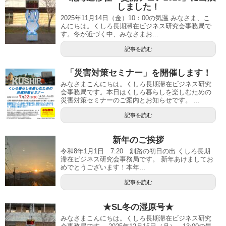
しました！
2025年11月14日（金）10：00の気温 みなさま、こ
んにちは。くしろ長期滞在ビジネス研究会事務局で
す。冬が近づく中、みなさまお...
記事を読む
「災害対策セミナー」を開催します！
みなさまこんにちは。くしろ長期滞在ビジネス研究
会事務局です。本日はくしろ暮らしを楽しむための
災害対策セミナーのご案内とお知らせです。 ...
記事を読む
新年のご挨拶
令和8年1月1日 7:20 釧路の初日の出 くしろ長期
滞在ビジネス研究会事務局です。 新年あけましてお
めでとうございます！本年...
記事を読む
★SL冬の湿原号★
みなさまこんにちは。くしろ長期滞在ビジネス研究