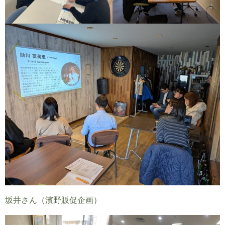
坂井さん（濱野販促企画）