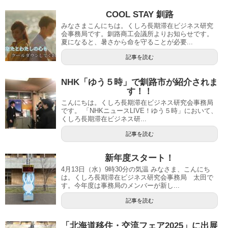
COOL STAY 釧路
みなさまこんにちは。くしろ長期滞在ビジネス研究
会事務局です。釧路商工会議所よりお知らせです。
夏になると、暑さから命を守ることが必要...
記事を読む
NHK「ゆう５時」で釧路市が紹介されま
す！！
こんにちは。くしろ長期滞在ビジネス研究会事務局
です。 「NHKニュースLIVE！ゆう５時」において、
くしろ長期滞在ビジネス研...
記事を読む
新年度スタート！
4月13日（水）9時30分の気温 みなさま、こんにち
は。くしろ長期滞在ビジネス研究会事務局 太田で
す。今年度は事務局のメンバーが新し...
記事を読む
「北海道移住・交流フェア2025」に出展