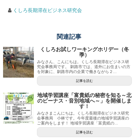
くしろ長期滞在ビジネス研究会
関連記事
くしろお試しワーキングホリデー（冬
季）
みなさん、こんにちは。くしろ長期滞在ビジネス研
究会事務局です。 釧路市では、道外にお住まいの方
を対象に、釧路市内の企業で働きながら２...
記事を読む
地域学習講座「富貴紙の秘密を知る～北
のビーナス・音別地域へ～」を開催しま
す！
みなさまこんにちは。くしろ長期滞在ビジネス研究
会事務局 小林です。今年度最後の地域学習講座の
ご案内をします！ 地域学習講座「富貴紙の...
記事を読む