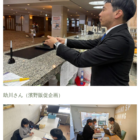
助川さん（濱野販促企画）