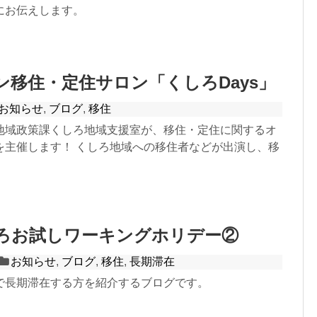
にお伝えします。
ン移住・定住サロン「くしろDays」
お知らせ
,
ブログ
,
移住
地域政策課くしろ地域支援室が、移住・定住に関するオ
を主催します！ くしろ地域への移住者などが出演し、移
ろお試しワーキングホリデー②
お知らせ
,
ブログ
,
移住
,
長期滞在
で長期滞在する方を紹介するブログです。