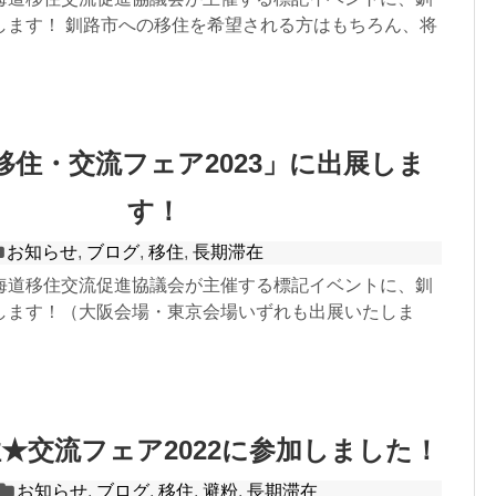
します！ 釧路市への移住を希望される方はもちろん、将
移住・交流フェア2023」に出展しま
す！
お知らせ
,
ブログ
,
移住
,
長期滞在
海道移住交流促進協議会が主催する標記イベントに、釧
します！（大阪会場・東京会場いずれも出展いたしま
★交流フェア2022に参加しました！
お知らせ
,
ブログ
,
移住
,
避粉
,
長期滞在