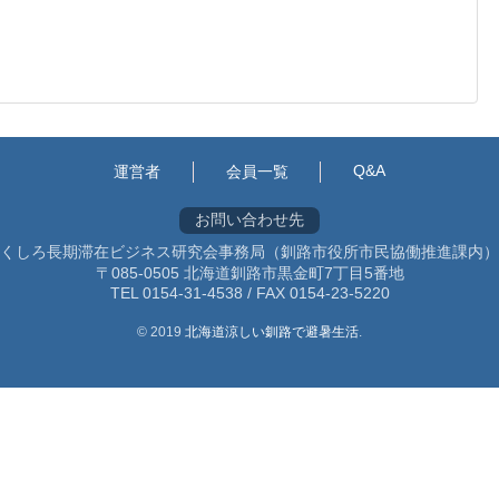
Q&A
運営者
会員一覧
お問い合わせ先
くしろ長期滞在ビジネス研究会事務局（釧路市役所市民協働推進課内）
〒085-0505 北海道釧路市黒金町7丁目5番地
TEL 0154-31-4538 / FAX 0154-23-5220
© 2019
北海道涼しい釧路で避暑生活
.