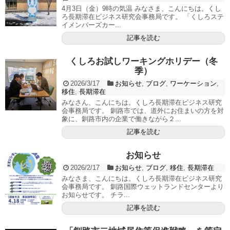
4月3日（金）9時の気温 みなさま、こんにちは。くし
ろ長期滞在ビジネス研究会事務局です。 「くしろステ
イメンバーズカー...
記事を読む
くしろお試しワーキングホリデー（冬
季）
2026/3/17
お知らせ
,
ブログ
,
ワーケーション
,
移住
,
長期滞在
みなさん、こんにちは。くしろ長期滞在ビジネス研究
会事務局です。 釧路市では、道外にお住まいの方を対
象に、釧路市内の企業で働きながら２...
記事を読む
お知らせ
2026/2/17
お知らせ
,
ブログ
,
移住
,
長期滞在
みなさま、こんにちは。くしろ長期滞在ビジネス研究
会事務局です。 釧路国際ウェットランドセンターより
お知らせです。 チラ...
記事を読む