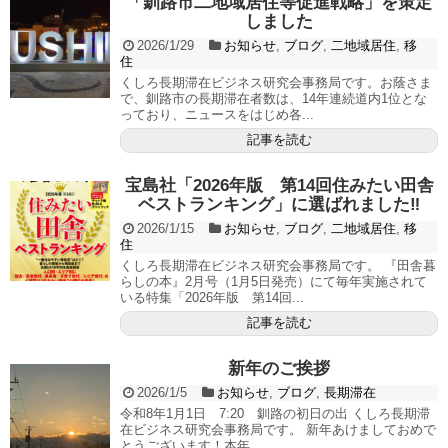
「釧路市二地域居住等促進戦略」を策定
しました
2026/1/29
お知らせ
,
ブログ
,
二地域居住
,
移
住
くしろ長期滞在ビジネス研究会事務局です。お蔭さま
で、釧路市の長期滞在者数は、14年連続道内1位とな
っており、ニュースをはじめ各...
記事を読む
宝島社「2026年版 第14回住みたい田舎
ベストランキング」に選ばれました‼
2026/1/15
お知らせ
,
ブログ
,
二地域居住
,
移
住
くしろ長期滞在ビジネス研究会事務局です。 『田舎暮
らしの本』2月号（1月5日発売）にて毎年実施されて
いる特集「2026年版 第14回...
記事を読む
新年のご挨拶
2026/1/5
お知らせ
,
ブログ
,
長期滞在
令和8年1月1日 7:20 釧路の初日の出 くしろ長期滞
在ビジネス研究会事務局です。 新年あけましておめで
とうございます！本年...