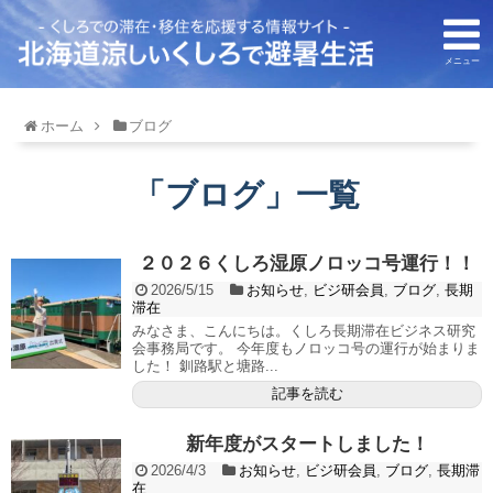
メニュー
ホーム
ブログ
「
ブログ
」
一覧
２０２６くしろ湿原ノロッコ号運行！！
2026/5/15
お知らせ
,
ビジ研会員
,
ブログ
,
長期
滞在
みなさま、こんにちは。くしろ長期滞在ビジネス研究
会事務局です。 今年度もノロッコ号の運行が始まりま
した！ 釧路駅と塘路...
記事を読む
新年度がスタートしました！
2026/4/3
お知らせ
,
ビジ研会員
,
ブログ
,
長期滞
在