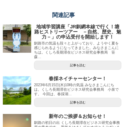
関連記事
地域学習講座「JR釧網本線で行く！塘
路ヒストリーツアー －自然、歴史、魅
力－」の申込受付を開始します！
釧路市の気温も段々と上がっており、ようやく夏を
感じられるようになってきました。みなさまこんに
ちは。くしろ長期滞在ビジネス研究会事務局 笹
森...
記事を読む
春採ネイチャーセンター！
2023年6月15日(木)10時の気温 みなさまこんにち
は。くしろ長期滞在ビジネス研究会事務局 小泉で
す。 今回は、春採湖...
記事を読む
新年のご挨拶＆お知らせ！
釧路の初日の出 くしろ長期滞在ビジネス研究会事務