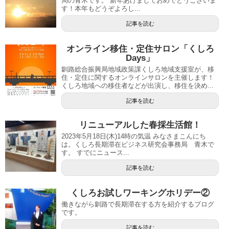
局の青木です。 新年あけましておめでとうございま
す！本年もどうぞよろし...
記事を読む
オンライン移住・定住サロン「くしろ
Days」
釧路総合振興局地域政策課くしろ地域支援室が、移
住・定住に関するオンラインサロンを主催します！
くしろ地域への移住者などが出演し、移住を決め...
記事を読む
リニューアルした春採生活館！
2023年5月18日(木)14時の気温 みなさまこんにち
は。くしろ長期滞在ビジネス研究会事務局 青木で
す。 すでにニュース...
記事を読む
くしろお試しワーキングホリデー②
働きながら釧路で長期滞在する方を紹介するブログ
です。
記事を読む