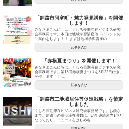
「釧路市阿寒町・魅力発見講座」を開催
します！
みなさまこんにちは。くしろ長期滞在ビジネス研究
会事務局です。本日は地域学習講座他、イベントの
ご案内をします！！ まずは地域学習講座の...
記事を読む
「赤横夏まつり」を開催します！
みなさまこんにちは。くしろ長期滞在ビジネス研究
会事務局です。第18回赤横夏まつりを8月22日(土)に
開催します！！ ...
記事を読む
「釧路市二地域居住等促進戦略」を策定
しました
くしろ長期滞在ビジネス研究会事務局です。お蔭さ
まで、釧路市の長期滞在者数は、14年連続道内1位と
なっており、ニュースをはじめ各...
記事を読む