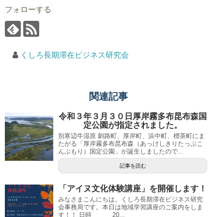
フォローする
くしろ長期滞在ビジネス研究会
関連記事
令和３年３月３０日厚岸霧多布昆布森国
定公園が指定されました。
別寒辺牛湿原 釧路町、厚岸町、浜中町、標茶町にま
たがる「厚岸霧多布昆布森（あっけしきりたっぷこ
んぶもり）国定公園」が誕生しましたので...
記事を読む
「アイヌ文化体験講座」を開催します！
みなさまこんにちは。くしろ長期滞在ビジネス研究
会事務局です。本日は地域学習講座のご案内をしま
す！！ 日時 20...