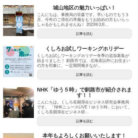
城山地区の魅力いっぱい！
こんにちは。事務局の笹森です。早いものでもう３
月、今年のご滞在の準備をもうお始めの方もいらっ
しゃるかもしれませんね！ 2023年3月...
記事を読む
くしろお試しワーキングホリデー
くしろお試しワーキングホリデー冬季の追加募集が
始まりました！ 釧路市では、北海道以外にお住まい
の方を対象に、一定期間働きなが...
記事を読む
NHK「ゆう５時」で釧路市が紹介されま
す！！
こんにちは。くしろ長期滞在ビジネス研究会事務局
です。 「NHKニュースLIVE！ゆう５時」において、
くしろ長期滞在ビジネス研...
記事を読む
本年もよろしくお願いいたします！